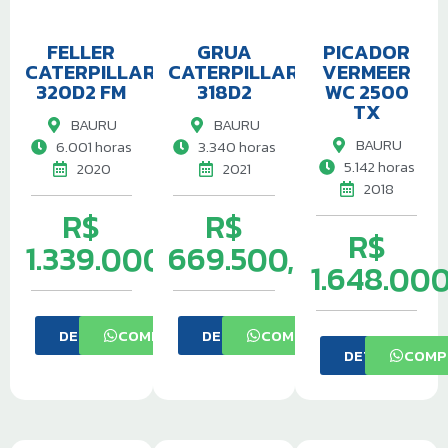
FELLER
GRUA
PICADOR
CATERPILLAR
CATERPILLAR
VERMEER
320D2 FM
318D2
WC 2500
TX
BAURU
BAURU
BAURU
6.001 horas
3.340 horas
5.142 horas
2020
2021
2018
R$
R$
R$
1.339.000,00
669.500,00
1.648.00
DETALHES
COMPRAR
DETALHES
COMPRAR
DETALHES
COMP