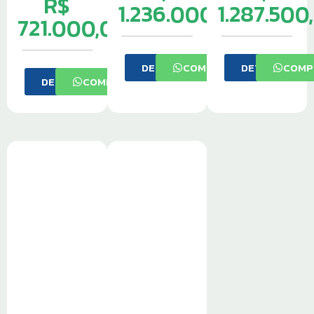
R$
1.236.000,00
1.287.500
721.000,00
DETALHES
COMPRAR
DETALHES
COMP
DETALHES
COMPRAR